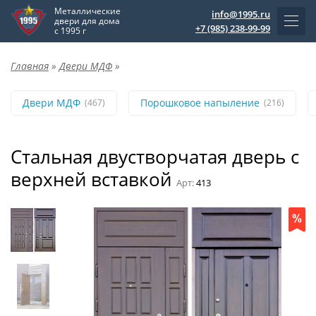
Металлические
info@1995.ru
двери для дома
+7 (985) 238-99-99
с 1995 г
Главная
»
Двери МДФ
»
Двери МДФ
Порошковое напыление
(467)
(216)
Стальная двустворчатая дверь с
верхней вставкой
Арт:
413