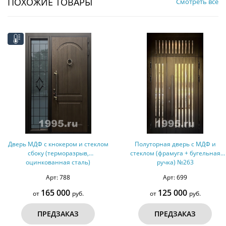
ПОХОЖИЕ ТОВАРЫ
Смотреть все
Дверь МДФ с кнокером и стеклом
Полуторная дверь с МДФ и
сбоку (терморазрыв,
стеклом (фрамуга + бугельная
оцинкованная сталь)
ручка) №263
Арт: 788
Арт: 699
165 000
125 000
от
руб.
от
руб.
ПРЕДЗАКАЗ
ПРЕДЗАКАЗ