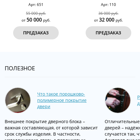
Арт: 651
Арт: 110
55 000 руб.
36 000 руб.
50 000
32 000
от
руб.
от
руб.
ПРЕДЗАКАЗ
ПРЕДЗАКАЗ
ПОЛЕЗНОЕ
Что такое порошково-
Р
полимерное покрытие
д
двери
Внешнее покрытие дверного блока –
Отличительные 
важная составляющая, от которой зависит
дверей – надёжн
срок службы изделия. В частности,
случается так, 