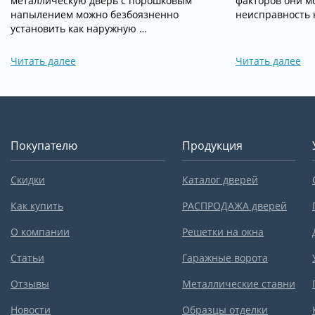
металлическую дверь с порошковым
факторов они мо
напылением можно безбоязненно
неисправность 
установить как наружную …
Читать далее
Читать далее
Покупателю
Продукция
Скидки
Каталог дверей
Как купить
РАСПРОДАЖА дверей
О компании
Решетки на окна
Статьи
Гаражные ворота
Отзывы
Металлические ставни
Новости
Образцы отделки