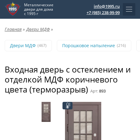
Металлические
info@1995.ru
двери для дома
+7 (985) 238-99-99
с 1995 г
Главная
»
Двери МДФ
»
Двери МДФ
Порошковое напыление
(467)
(216)
Входная дверь с остеклением и
отделкой МДФ коричневого
цвета (терморазрыв)
Арт:
893