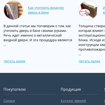
Как утеплить входную
И
дверь в бане
в
В данной статье мы поговорим о том, как
Толщина створк
утеплить дверь в бане своими руками.
которая влияет 
Речь идет именно о металлической
эксплуатационн
входной двери. И эта процедура является
блока. Исходя и
…
конструкции кв
противопожарны
…
Читать далее
Читать далее
Покупателю
Продукция
Скидки
Каталог дверей