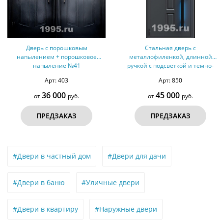
верь с порошковым
Стальная дверь с
М
лением + порошковое
металлофиленкой, длинной
поро
напыление №41
ручкой с подсветкой и темно-
(
серым порошковым
Арт: 403
Арт: 850
окрашиванием RAL 7021 (тип
№2)
36 000
45 000
от
руб.
от
руб.
ПРЕДЗАКАЗ
ПРЕДЗАКАЗ
#Двери в частный дом
#Двери для дачи
#Двери в баню
#Уличные двери
#Двери в квартиру
#Наружные двери