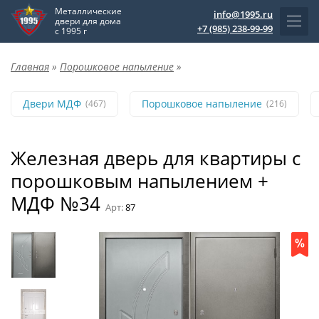
Металлические
info@1995.ru
двери для дома
+7 (985) 238-99-99
с 1995 г
Главная
»
Порошковое напыление
»
Двери МДФ
Порошковое напыление
(467)
(216)
Железная дверь для квартиры с
порошковым напылением +
МДФ №34
Арт:
87