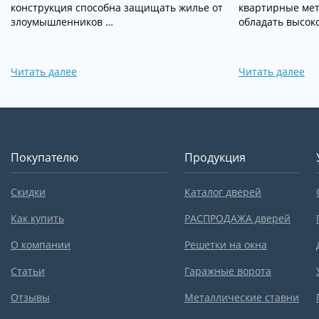
конструкция способна защищать жилье от
квартирные ме
злоумышленников …
обладать высок
Читать далее
Читать далее
Покупателю
Продукция
Скидки
Каталог дверей
Как купить
РАСПРОДАЖА дверей
О компании
Решетки на окна
Статьи
Гаражные ворота
Отзывы
Металлические ставни