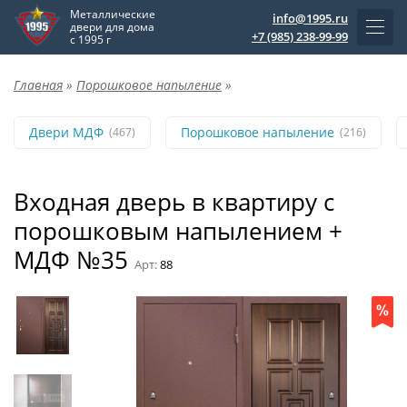
Металлические
info@1995.ru
двери для дома
+7 (985) 238-99-99
с 1995 г
Главная
»
Порошковое напыление
»
Двери МДФ
Порошковое напыление
(467)
(216)
Входная дверь в квартиру с
порошковым напылением +
МДФ №35
Арт:
88