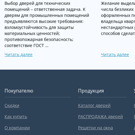
Выбор дверей для технических
Желание выдели
помещений – ответственная задача. К
числа безликих
дверям для промышленных помещений
оформленных п
предъявляются высокие требования:
владельца квар
взломоустойчивость для защиты
нестандартных 
материальных ценностей;
способов сделат
противопожарная безопасность;
соответствие ГОСТ …
Читать далее
Читать далее
Покупателю
Продукция
Скидки
Каталог дверей
Как купить
РАСПРОДАЖА дверей
О компании
Решетки на окна